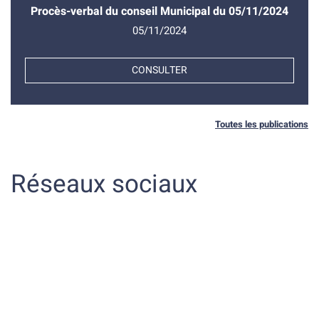
26 minutes gagnées par trajet en moyenne par rapport aux
Procès-verbal du conseil Municipal du 05/11/2024
transports en commun
05/11/2024
97 euros économisés par mois en moyenne comparé à l’auto-
solisme
Béatrice BOIRON : 06 84 67 41 45, beatrice.boiron@renault.com
CONSULTER
Toutes les publications
Réseaux sociaux