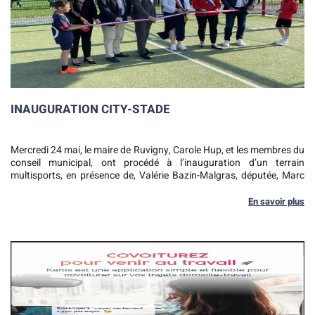
INAUGURATION CITY-STADE
Mercredi 24 mai, le maire de Ruvigny, Carole Hup, et les membres du
conseil municipal, ont procédé à l’inauguration d’un terrain
multisports, en présence de, Valérie Bazin-Malgras, députée, Marc
Sebeyrand, conseiller régional, Bertrand Chevalier, conseiller
départemental, Jacky Raguin, vice-président de Troyes Champagne
En savoir plus
Métropole, et de nombreux habitants.
Situé en plein coeur du village et à proximité de l'école maternelle et
du centre périscolaire, le city stade a été installé par la sociéte
Mefran Collectivités. La création s’est effectuée en deux temps : En
avril 2022, une plateforme en enrobé est conçue puis la structure
est montée en septembre.
Ce nouveau terrain présente une surface praticable de 20 mètres
sur 12 mètres avec un revêtement synthétique confortable et des
lignes de traçage incrustées pour tous les sports. Les frontons